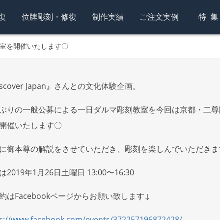
復
位牌彫刻・修復
制作実績
ご注文実例
特
室を開催いたします〇
iscover Japan』さんとの文化体験企画。
ぶりの一般公募による一日ダルマ彫刻教室を今回は京都・二尊
開催いたします〇
に御本尊の解説をさせていただき、彫刻を楽しんでいただきま
2019年1月26日土曜日 13:00〜16:30
約はFacebookページからお願い致します↓
s://www.facebook.com/events/372257196872428/