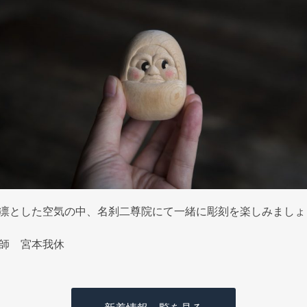
凛とした空気の中、名刹二尊院にて一緒に彫刻を楽しみましょ
師 宮本我休