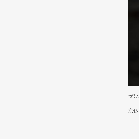
ぜひ
京仏