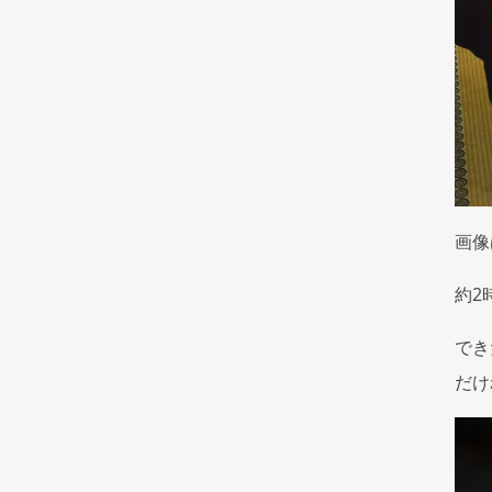
画像
約2
でき
だけ