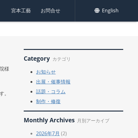
集
宮本工藝
お問合せ
English
Category
カテゴリ
院様
お知らせ
出展・催事情報
話題・コラム
す。
制作・修復
Monthly Archives
月別アーカイブ
2026年7月
(2)