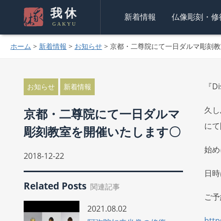
我休
新着情報
仏像彫刻・修
GAKYU
ホーム
>
新着情報
>
お知らせ
>
京都・二尊院にて一日ダルマ彫刻教
『D
お知らせ
新着情報
久し
京都・二尊院にて一日ダルマ
にて
彫刻教室を開催いたします〇
始め
2018-12-22
日時は
Related Posts
関連記事
ご予
2021.08.02
http