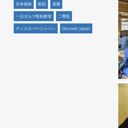
宮本我休
彫刻
達磨
一日ダルマ彫刻教室
二尊院
ディスカバージャパン
Discover Japan