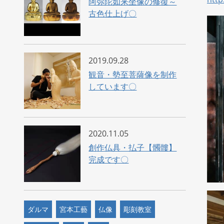
阿弥陀如来坐像の修復～
古色仕上げ〇
2019.09.28
観音・勢至菩薩像を制作
しています〇
2020.11.05
創作仏具・払子【髑髏】
完成です〇
ダルマ
宮本工藝
仏像
彫刻教室