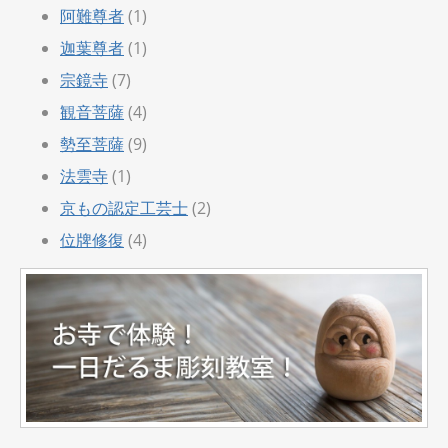
阿難尊者
(1)
迦葉尊者
(1)
宗鏡寺
(7)
観音菩薩
(4)
勢至菩薩
(9)
法雲寺
(1)
京もの認定工芸士
(2)
位牌修復
(4)