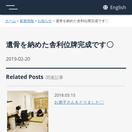
メニュー
我休
English
GAKYU
ホーム
>
新着情報
>
お知らせ
>
遺骨を納めた舎利位牌完成です〇
遺骨を納めた舎利位牌完成です〇
2019-02-20
Related Posts
関連記事
2018.03.15
お弟子さんをとりました〇