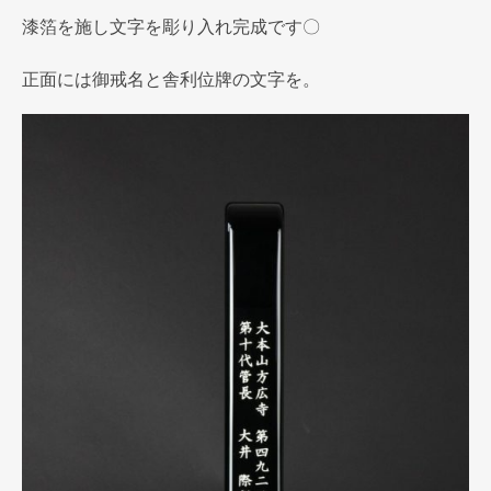
漆箔を施し文字を彫り入れ完成です〇
正面には御戒名と舎利位牌の文字を。