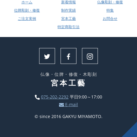
ホーム
新着情報
仏像彫刻・修復
位牌彫刻・修復
制作実績
特集
ご注文実例
宮本工藝
お問合せ
特定商取引法
仏像・位牌・修復・木彫刻
宮本工藝
075-202-2292
平日9:00～17:00
E-mail
© since 2016 GAKYU MIYAMOTO.