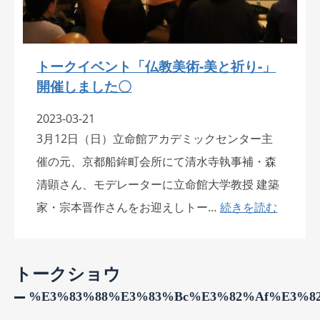
トークイベント「仏教美術‐美と祈り‐」
開催しました〇
2023-03-21
3月12日（日）立命館アカデミックセンター主
催の元、京都船鉾町会所にて清水寺執事補・森
清顕さん、モデレーターに立命館大学教授 建築
家・宗本晋作さんをお迎えしトー…
続きを読む
トークショウ
%e3%83%88%e3%83%bc%e3%82%af%e3%8