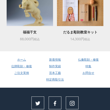
福福干支
だるま彫刻教室キット
88,000円
14,300円
税込
税込
ホーム
新着情報
仏像彫刻・修復
位牌彫刻・修復
制作実績
特集
ご注文実例
宮本工藝
お問合せ
特定商取引法