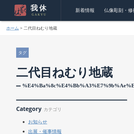
我休
新着情報
仏像彫刻・修
GAKYU
ホーム
>
二代目ねむり地蔵
タグ
二代目ねむり地蔵
%e4%ba%8c%e4%bb%a3%e7%9b%ae%e
Category
カテゴリ
お知らせ
出展・催事情報