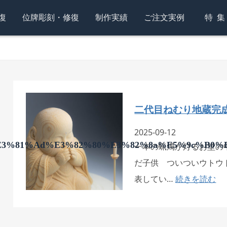
復
位牌彫刻・修復
制作実績
ご注文実例
特
二代目ねむり地蔵完
2025-09-12
3%81%ad%e3%82%80%e3%82%8a%e5%9c%b0%
一本の蝋燭が灯るお堂の
だ子供 ついついウトウ
表してい…
続きを読む