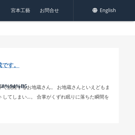
集
宮本工藝
お問合せ
English
成です。
e8%94%b5
中で読経するお地蔵さん。 お地蔵さんといえどもま
トしてしまい…。 合掌がくずれ眠りに落ちた瞬間を