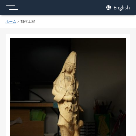
メニュー
我休
English
GAKYU
ホーム
>
制作工程