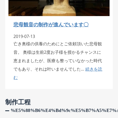
悲母観音の制作が進んでいます〇
2019-07-13
亡き奥様の供養のためにとご依頼頂いた悲母観
音。 奥様は生前2度お子様を授かるチャンスに
恵まれましたが、医療も整っていなかった時代
でもあり、それは叶いませんでした…
続きを読
む
制作工程
%e5%88%b6%e4%bd%9c%e5%b7%a5%e7%