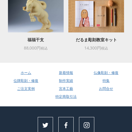
福福干支
だるま彫刻教室キット
88,000円
14,300円
税込
税込
ホーム
新着情報
仏像彫刻・修復
位牌彫刻・修復
制作実績
特集
ご注文実例
宮本工藝
お問合せ
特定商取引法