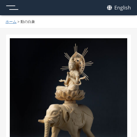
メニュー
我休
English
GAKYU
ホーム
>
動の白象