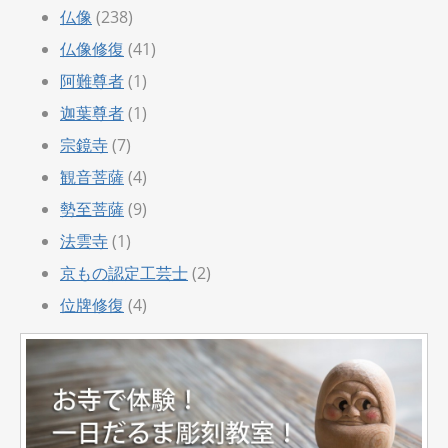
仏像
(238)
仏像修復
(41)
阿難尊者
(1)
迦葉尊者
(1)
宗鏡寺
(7)
観音菩薩
(4)
勢至菩薩
(9)
法雲寺
(1)
京もの認定工芸士
(2)
位牌修復
(4)