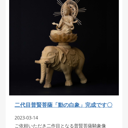
二代目普賢菩薩「動の白象」完成です〇
2023-03-14
ご依頼いただき二作目となる普賢菩薩騎象像