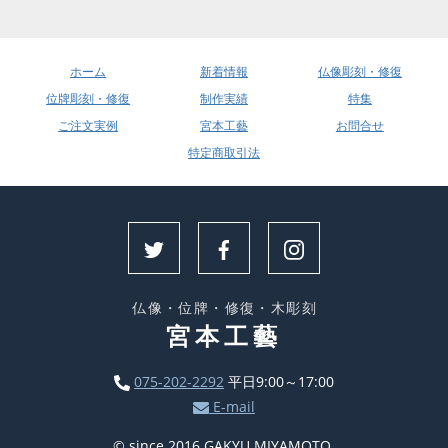
ホーム
新着情報
仏像彫刻・修復
位牌彫刻・修復
制作実績
特集
ご注文実例
宮本工藝
お問合せ
特定商取引法
仏像・位牌・修復・木彫刻
宮本工藝
075-202-2292
平日9:00～17:00
E-mail
© since 2016 GAKYU MIYAMOTO.