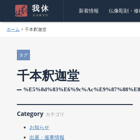
我休
新着情報
仏像彫刻・修
GAKYU
ホーム
>
千本釈迦堂
タグ
千本釈迦堂
%e5%8d%83%e6%9c%ac%e9%87%88%e
Category
カテゴリ
お知らせ
出展・催事情報