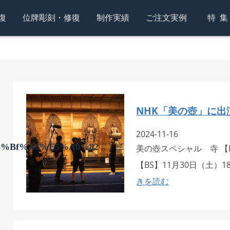
復
位牌彫刻・修復
制作実績
ご注文実例
特
NHK「美の壺」に出
2024-11-16
8%bf%a6%e5%a0%82
美の壺スペシャル 寺 【B
【BS】11月30日（土）
きを読む