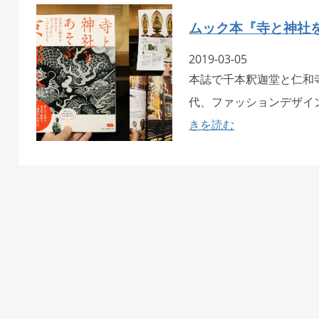
ムック本『寺と神社
2019-03-05
本誌で千本釈迦堂と仁和
代、ファッションデザイ
きを読む