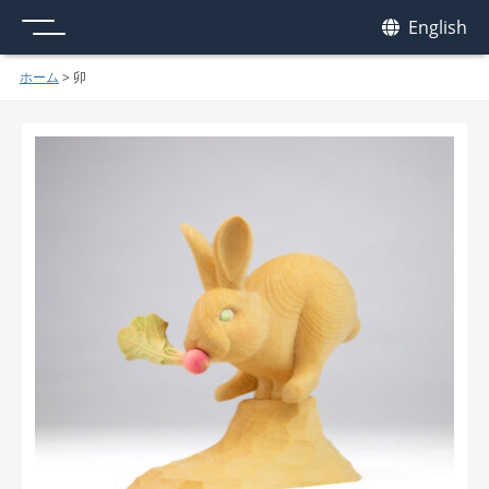
メニュー
我休
English
GAKYU
ホーム
>
卯