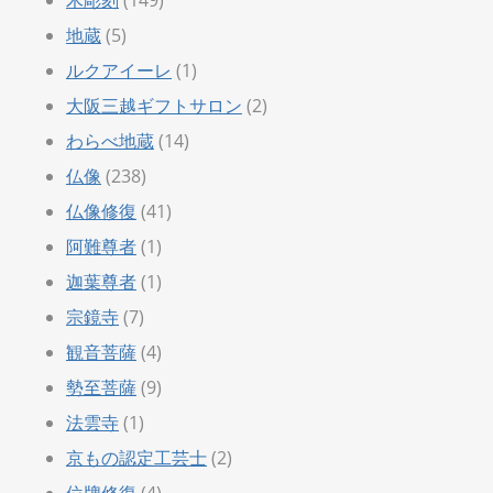
地蔵
(5)
ルクアイーレ
(1)
大阪三越ギフトサロン
(2)
わらべ地蔵
(14)
仏像
(238)
仏像修復
(41)
阿難尊者
(1)
迦葉尊者
(1)
宗鏡寺
(7)
観音菩薩
(4)
勢至菩薩
(9)
法雲寺
(1)
京もの認定工芸士
(2)
位牌修復
(4)