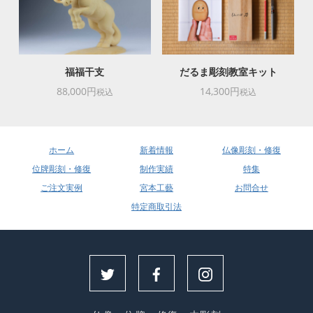
福福干支
だるま彫刻教室キット
88,000円
14,300円
税込
税込
ホーム
新着情報
仏像彫刻・修復
位牌彫刻・修復
制作実績
特集
ご注文実例
宮本工藝
お問合せ
特定商取引法