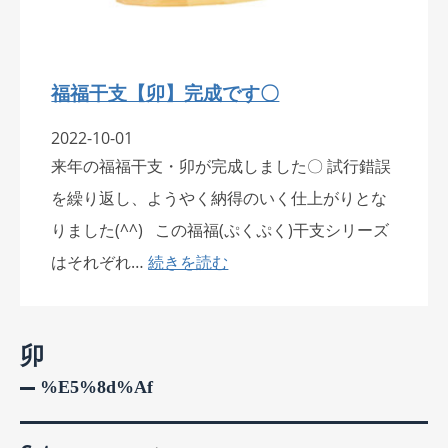
福福干支【卯】完成です〇
2022-10-01
来年の福福干支・卯が完成しました〇 試行錯誤
を繰り返し、ようやく納得のいく仕上がりとな
りました(^^) この福福(ぷくぷく)干支シリーズ
はそれぞれ…
続きを読む
卯
%e5%8d%af