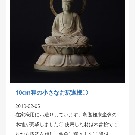
10cm程の小さなお釈迦様〇
2019-02-05
在家様用にお造りしています、釈迦如来坐像の
木地が完成しました〇 使用した材は木曽桧でこ
れから漆箔を施し、金色に輝きます〇 印相