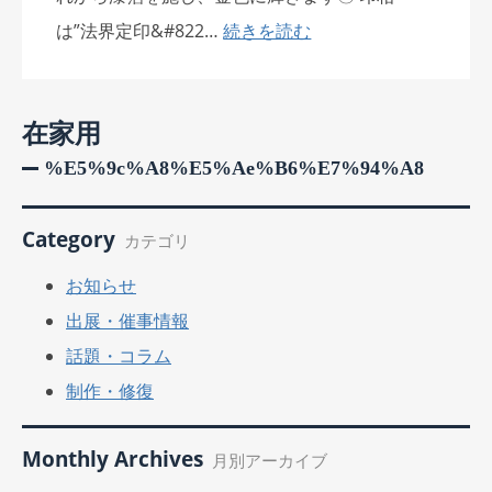
は”法界定印&#822…
続きを読む
在家用
%e5%9c%a8%e5%ae%b6%e7%94%a8
Category
カテゴリ
お知らせ
出展・催事情報
話題・コラム
制作・修復
Monthly Archives
月別アーカイブ