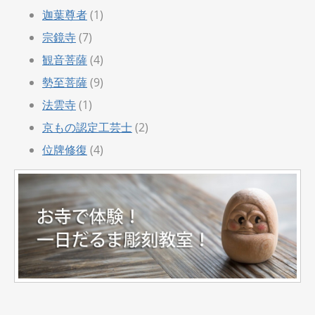
迦葉尊者
(1)
宗鏡寺
(7)
観音菩薩
(4)
勢至菩薩
(9)
法雲寺
(1)
京もの認定工芸士
(2)
位牌修復
(4)