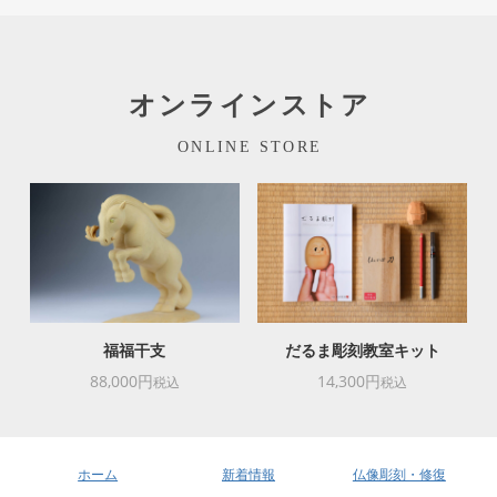
オンラインストア
ONLINE STORE
福福干支
だるま彫刻教室キット
88,000円
14,300円
税込
税込
ホーム
新着情報
仏像彫刻・修復