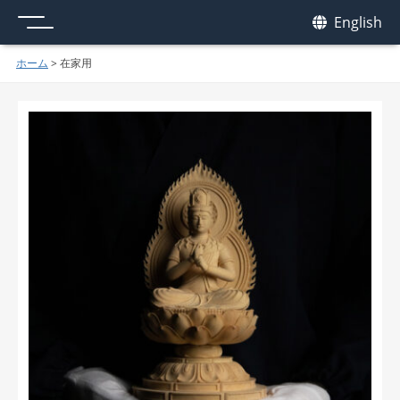
メニュー
我休
English
GAKYU
ホーム
>
在家用