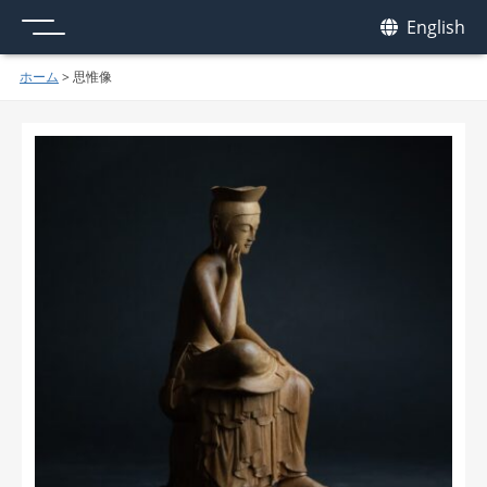
メニュー
我休
English
GAKYU
ホーム
>
思惟像