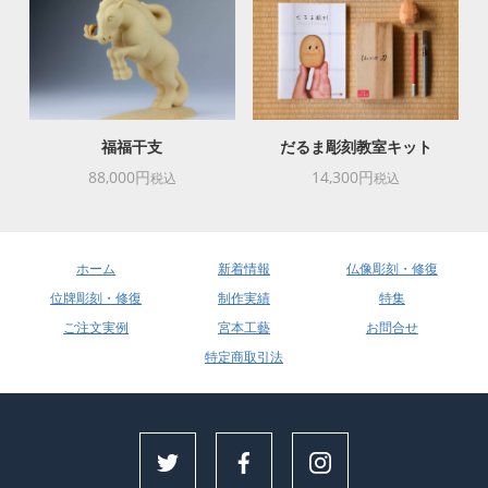
福福干支
だるま彫刻教室キット
88,000円
14,300円
税込
税込
ホーム
新着情報
仏像彫刻・修復
位牌彫刻・修復
制作実績
特集
ご注文実例
宮本工藝
お問合せ
特定商取引法