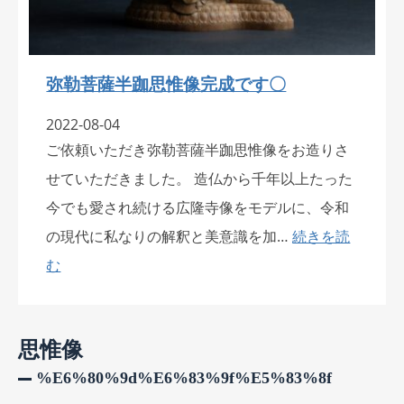
弥勒菩薩半跏思惟像完成です〇
2022-08-04
ご依頼いただき弥勒菩薩半跏思惟像をお造りさ
せていただきました。 造仏から千年以上たった
今でも愛され続ける広隆寺像をモデルに、令和
の現代に私なりの解釈と美意識を加…
続きを読
む
思惟像
%e6%80%9d%e6%83%9f%e5%83%8f