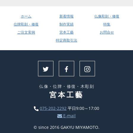
ホーム
新着情報
仏像彫刻・修復
位牌彫刻・修復
制作実績
特集
ご注文実例
宮本工藝
お問合せ
特定商取引法
仏像・位牌・修復・木彫刻
宮本工藝
075-202-2292
平日9:00～17:00
E-mail
© since 2016 GAKYU MIYAMOTO.