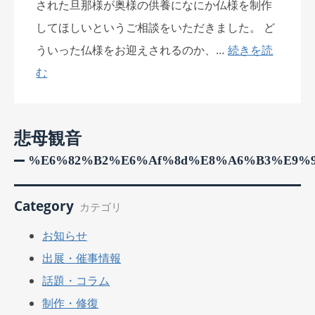
された旦那様が奥様の供養になにか仏様を制作
してほしいというご相談をいただきました。 ど
ういった仏様をお迎えされるのか、…
続きを読
む
悲母観音
%e6%82%b2%e6%af%8d%e8%a6%b3%e9%9
Category
カテゴリ
お知らせ
出展・催事情報
話題・コラム
制作・修復