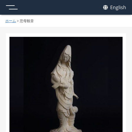
メニュー
我休
English
GAKYU
ホーム
>
悲母観音