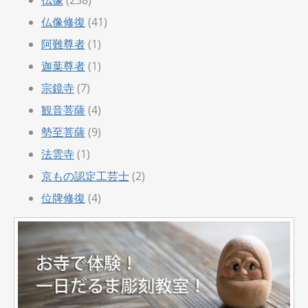
仏像
(238)
仏像修復
(41)
阿難尊者
(1)
迦葉尊者
(1)
宗鏡寺
(7)
観音菩薩
(4)
勢至菩薩
(9)
法雲寺
(1)
京もの認定工芸士
(2)
位牌修復
(4)