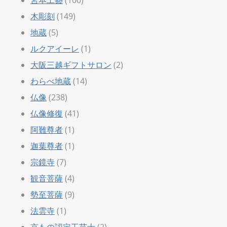
木彫刻
(149)
地蔵
(5)
ルクアイーレ
(1)
大阪三越ギフトサロン
(2)
わらべ地蔵
(14)
仏像
(238)
仏像修復
(41)
阿難尊者
(1)
迦葉尊者
(1)
宗鏡寺
(7)
観音菩薩
(4)
勢至菩薩
(9)
法雲寺
(1)
京もの認定工芸士
(2)