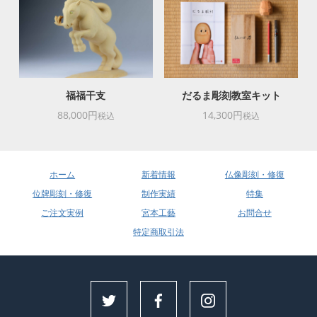
福福干支
だるま彫刻教室キット
88,000円
14,300円
税込
税込
ホーム
新着情報
仏像彫刻・修復
位牌彫刻・修復
制作実績
特集
ご注文実例
宮本工藝
お問合せ
特定商取引法