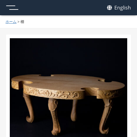
メニュー
我休
English
GAKYU
ホーム
>
棚