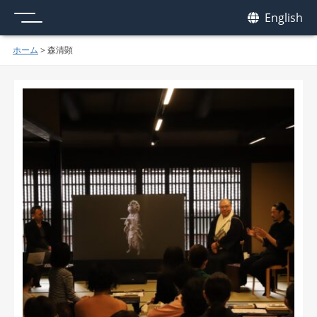
メニュー
我休
English
GAKYU
ホーム
>
森清顕