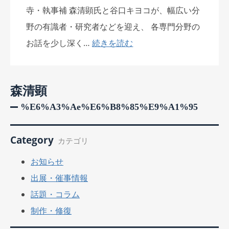
寺・執事補 森清顕氏と谷口キヨコが、幅広い分
野の有識者・研究者などを迎え、 各専門分野の
お話を少し深く…
続きを読む
森清顕
%e6%a3%ae%e6%b8%85%e9%a1%95
Category
カテゴリ
お知らせ
出展・催事情報
話題・コラム
制作・修復