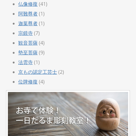
仏像修復
(41)
阿難尊者
(1)
迦葉尊者
(1)
宗鏡寺
(7)
観音菩薩
(4)
勢至菩薩
(9)
法雲寺
(1)
京もの認定工芸士
(2)
位牌修復
(4)