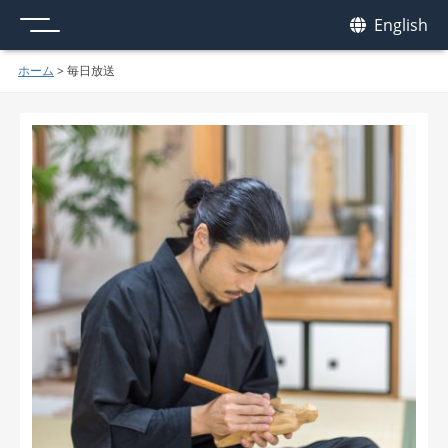
メニュー
我休
English
GAKYU
ホーム
>
毎日放送