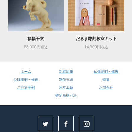
福福干支
だるま彫刻教室キット
88,000円
14,300円
税込
税込
ホーム
新着情報
仏像彫刻・修復
位牌彫刻・修復
制作実績
特集
ご注文実例
宮本工藝
お問合せ
特定商取引法