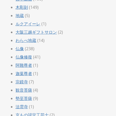
木彫刻
(149)
地蔵
(5)
ルクアイーレ
(1)
大阪三越ギフトサロン
(2)
わらべ地蔵
(14)
仏像
(238)
仏像修復
(41)
阿難尊者
(1)
迦葉尊者
(1)
宗鏡寺
(7)
観音菩薩
(4)
勢至菩薩
(9)
法雲寺
(1)
京もの認定工芸士
(2)