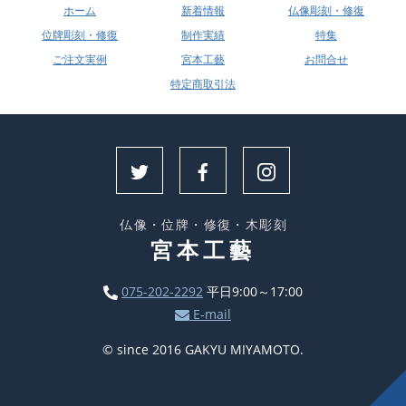
ホーム
新着情報
仏像彫刻・修復
位牌彫刻・修復
制作実績
特集
ご注文実例
宮本工藝
お問合せ
特定商取引法
仏像・位牌・修復・木彫刻
宮本工藝
075-202-2292
平日9:00～17:00
E-mail
© since 2016 GAKYU MIYAMOTO.