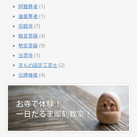
阿難尊者
(1)
迦葉尊者
(1)
宗鏡寺
(7)
観音菩薩
(4)
勢至菩薩
(9)
法雲寺
(1)
京もの認定工芸士
(2)
位牌修復
(4)