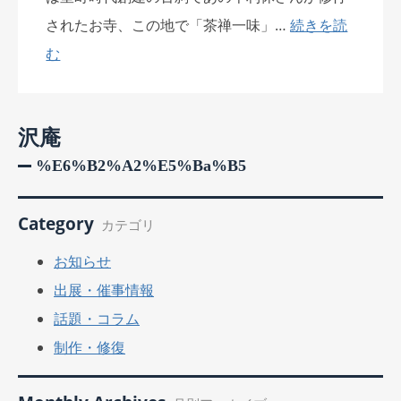
されたお寺、この地で「茶禅一味」…
続きを読
む
沢庵
%e6%b2%a2%e5%ba%b5
Category
カテゴリ
お知らせ
出展・催事情報
話題・コラム
制作・修復