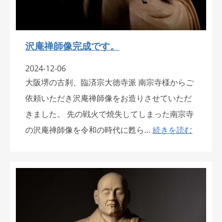
沢庵禅師像完成です。
2024-12-06
大阪堺の古刹、臨済宗大徳寺派 南宗寺様からご
依頼いただき沢庵禅師像をお造りさせていただ
きました。 先の戦火で焼失してしまった南宗寺
の沢庵禅師像を令和の時代に甦ら…
続きを読む