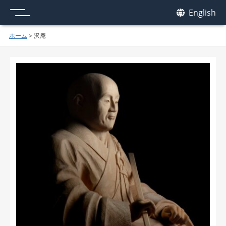
メニュー
我休
English
GAKYU
ホーム
>
沢庵