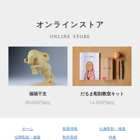
オンラインストア
ONLINE STORE
福福干支
だるま彫刻教室キット
88,000円
14,300円
税込
税込
ホーム
新着情報
仏像彫刻・修復
位牌彫刻・修復
制作実績
特集