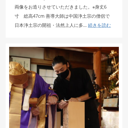
両像をお造りさせていただきました。※身丈6
寸 総高47cm 善導大師は中国浄土宗の僧侶で
日本浄土宗の開祖・法然上人に多…
続きを読む