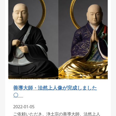
善導大師・法然上人像が完成しました
〇
2022-01-05
ご依頼いただき、浄土宗の善導大師、法然上人