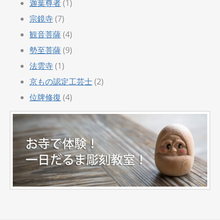
迦葉尊者
(1)
宗鏡寺
(7)
観音菩薩
(4)
勢至菩薩
(9)
法雲寺
(1)
京もの認定工芸士
(2)
位牌修復
(4)