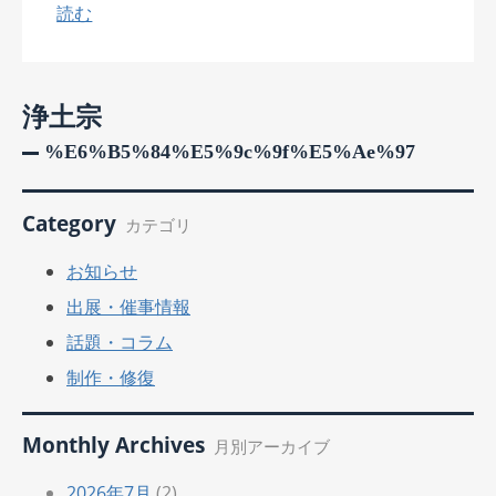
読む
浄土宗
%e6%b5%84%e5%9c%9f%e5%ae%97
Category
カテゴリ
お知らせ
出展・催事情報
話題・コラム
制作・修復
Monthly Archives
月別アーカイブ
2026年7月
(2)