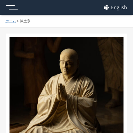
メニュー
我休
English
GAKYU
ホーム
>
浄土宗