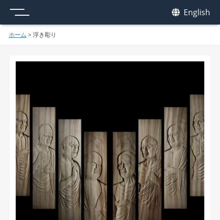
メニュー
我休
English
GAKYU
ホーム
>
浮き彫り