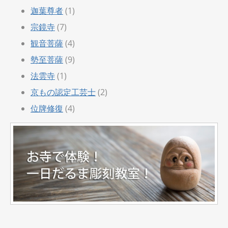
迦葉尊者
(1)
宗鏡寺
(7)
観音菩薩
(4)
勢至菩薩
(9)
法雲寺
(1)
京もの認定工芸士
(2)
位牌修復
(4)