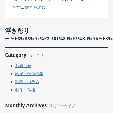
です…
続きを読む
浮き彫り
%e6%b5%ae%e3%81%8d%e5%bd%ab%e3%
Category
カテゴリ
お知らせ
出展・催事情報
話題・コラム
制作・修復
Monthly Archives
月別アーカイブ