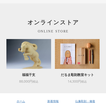
オンラインストア
ONLINE STORE
福福干支
だるま彫刻教室キット
88,000円
14,300円
税込
税込
ホーム
新着情報
仏像彫刻・修復