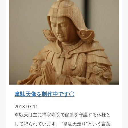
韋駄天像を制作中です〇
2018-07-11
韋駄天は主に禅宗寺院で伽藍を守護する仏様と
して祀られています。 “韋駄天走り”という言葉