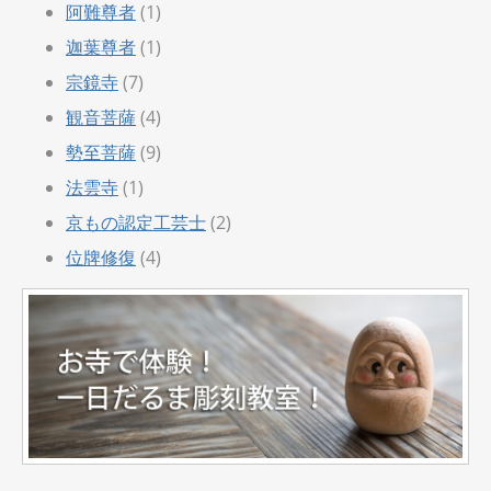
阿難尊者
(1)
迦葉尊者
(1)
宗鏡寺
(7)
観音菩薩
(4)
勢至菩薩
(9)
法雲寺
(1)
京もの認定工芸士
(2)
位牌修復
(4)