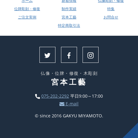
ホーム
新着情報
仏像彫刻・修復
位牌彫刻・修復
制作実績
特集
ご注文実例
宮本工藝
お問合せ
特定商取引法
仏像・位牌・修復・木彫刻
宮本工藝
075-202-2292
平日9:00～17:00
E-mail
© since 2016 GAKYU MIYAMOTO.