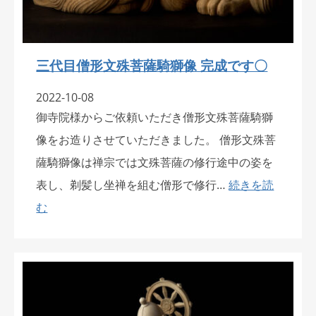
三代目僧形文殊菩薩騎獅像 完成です〇
2022-10-08
御寺院様からご依頼いただき僧形文殊菩薩騎獅
像をお造りさせていただきました。 僧形文殊菩
薩騎獅像は禅宗では文殊菩薩の修行途中の姿を
表し、剃髪し坐禅を組む僧形で修行…
続きを読
む