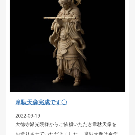
韋駄天像完成です〇
2022-09-19
大徳寺聚光院様からご依頼いただき韋駄天像を
お造りさせていただきました。 韋駄天像は今作