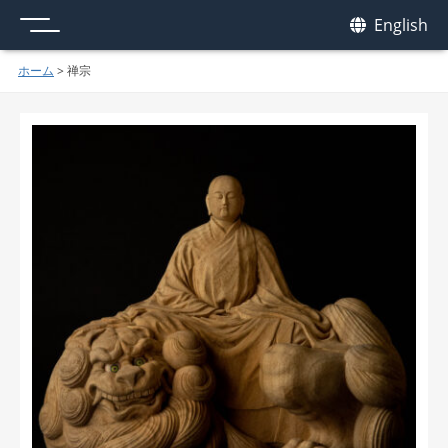
メニュー
我休
English
GAKYU
ホーム
>
禅宗