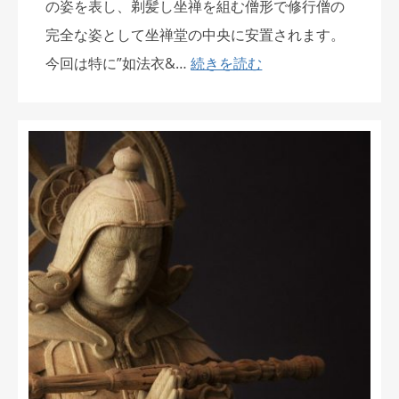
の姿を表し、剃髪し坐禅を組む僧形で修行僧の
完全な姿として坐禅堂の中央に安置されます。
今回は特に”如法衣&…
続きを読む