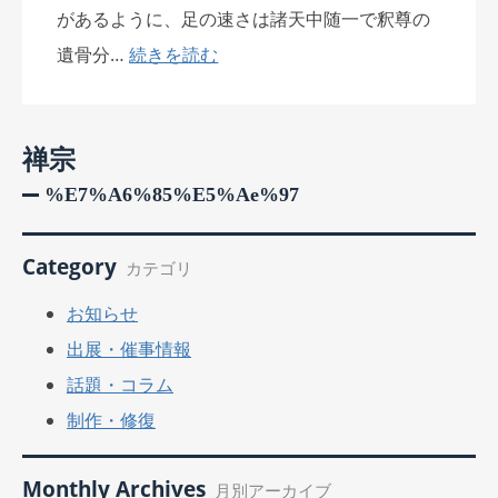
があるように、足の速さは諸天中随一で釈尊の
遺骨分…
続きを読む
禅宗
%e7%a6%85%e5%ae%97
Category
カテゴリ
お知らせ
出展・催事情報
話題・コラム
制作・修復
Monthly Archives
月別アーカイブ