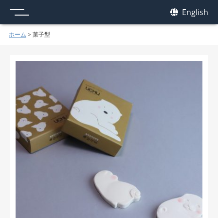
メニュー
我休
English
GAKYU
ホーム
>
菓子型