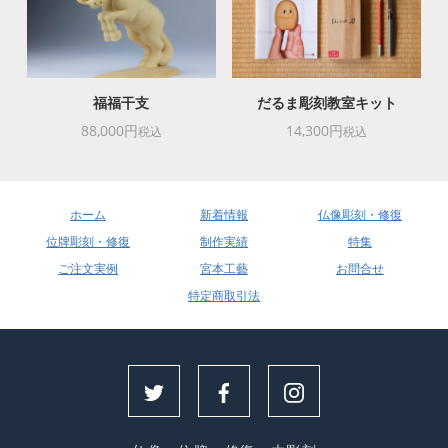
福福干支
だるま彫刻教室キット
88,000円
14,300円
税込
税込
ホーム
新着情報
仏像彫刻・修復
位牌彫刻・修復
制作実績
特集
ご注文実例
宮本工藝
お問合せ
特定商取引法