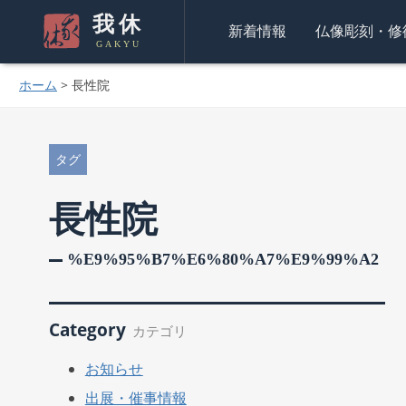
我休
新着情報
仏像彫刻・修
GAKYU
ホーム
>
長性院
タグ
長性院
%e9%95%b7%e6%80%a7%e9%99%a2
Category
カテゴリ
お知らせ
出展・催事情報