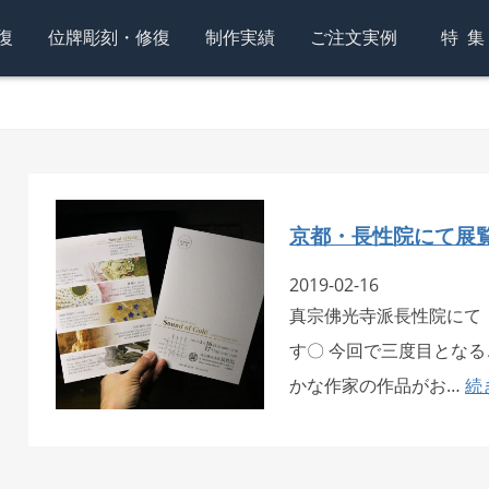
復
位牌彫刻・修復
制作実績
ご注文実例
特
京都・長性院にて展
2019-02-16
真宗佛光寺派長性院にて
す〇 今回で三度目とな
かな作家の作品がお…
続