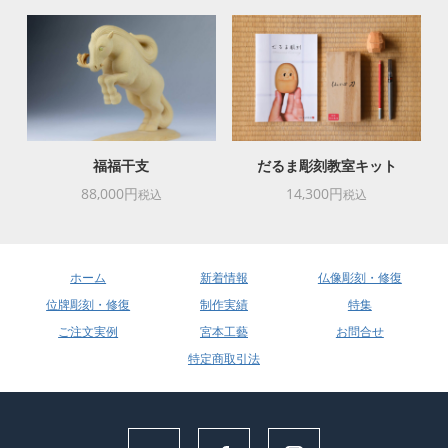
福福干支
だるま彫刻教室キット
88,000円
14,300円
税込
税込
ホーム
新着情報
仏像彫刻・修復
位牌彫刻・修復
制作実績
特集
ご注文実例
宮本工藝
お問合せ
特定商取引法