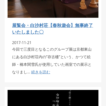
展覧会・白沙村荘【春秋遊会】無事終了
いたしました〇
2017-11-21
今回で三度目となるこのグループ展は京都東山
にある白沙村荘内の”存古楼”という、かつて絵
師・橋本関雪氏が使用していた画室での展示と
なりまし…
続きを読む