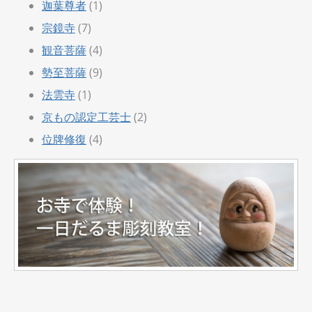
迦葉尊者
(1)
宗鏡寺
(7)
観音菩薩
(4)
勢至菩薩
(9)
法雲寺
(1)
京もの認定工芸士
(2)
位牌修復
(4)