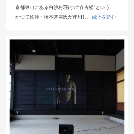
京都東山にある白沙村荘内の”存古楼”という、
かつて絵師・橋本関雪氏が使用し…
続きを読む