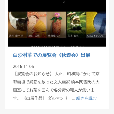
白沙村荘での展覧会《秋遊会》出展
2016-11-06
【展覧会のお知らせ】 大正、昭和期にかけて京
都画壇で異彩を放った文人画家 橋本関雪氏の大
画室にてお茶を囲んで各分野の職人が集いま
す。 《出展作品》 ダルマシリー…
続きを読む