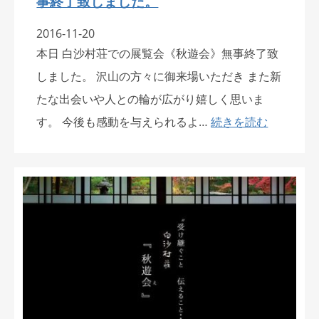
事終了致しました。
2016-11-20
本日 白沙村荘での展覧会《秋遊会》無事終了致
しました。 沢山の方々に御来場いただき また新
たな出会いや人との輪が広がり嬉しく思いま
す。 今後も感動を与えられるよ…
続きを読む