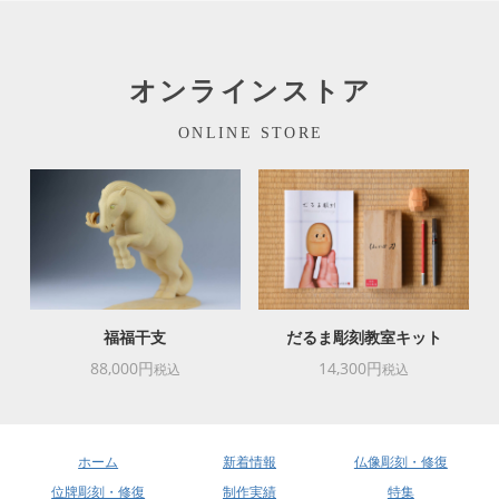
オンラインストア
ONLINE STORE
福福干支
だるま彫刻教室キット
88,000円
14,300円
税込
税込
ホーム
新着情報
仏像彫刻・修復
位牌彫刻・修復
制作実績
特集