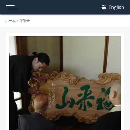
メニュー
我休
English
GAKYU
ホーム
>
展覧会