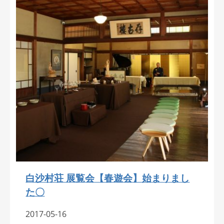
白沙村荘 展覧会【春遊会】始まりまし
た〇
2017-05-16