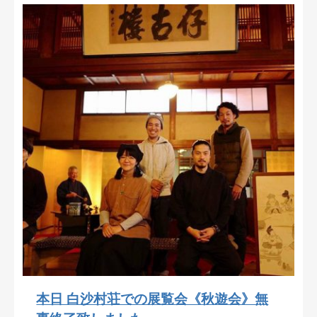
本日 白沙村荘での展覧会《秋遊会》無