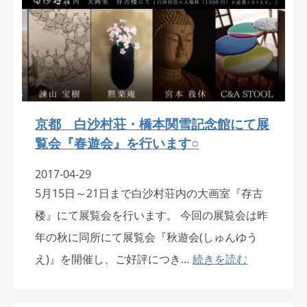
京都 白沙村荘・橋本関雪記念館にて展
覧会『春遊会』を行います○
2017-04-29
5月15日～21日まで白沙村荘内の大画室『存古
楼』にて展覧会を行います。 今回の展覧会は昨
年の秋に同所にて展覧会『秋遊会(しゅんゆう
え)』を開催し、ご好評につき…
続きを読む