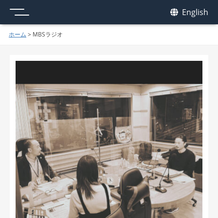
メニュー
我休
English
GAKYU
ホーム
>
MBSラジオ