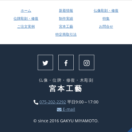
ホーム
新着情報
仏像彫刻・修復
位牌彫刻・修復
制作実績
特集
ご注文実例
宮本工藝
お問合せ
特定商取引法
仏像・位牌・修復・木彫刻
宮本工藝
075-202-2292
平日9:00～17:00
E-mail
© since 2016 GAKYU MIYAMOTO.