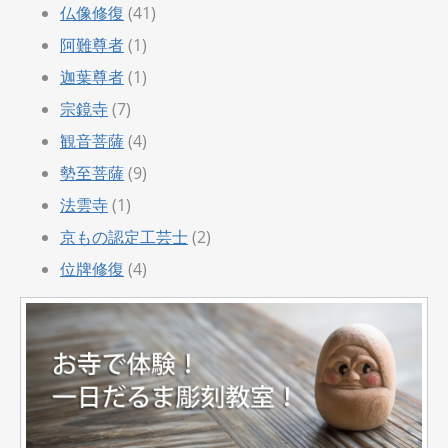
仏像修復
(41)
阿難尊者
(1)
迦葉尊者
(1)
宗鏡寺
(7)
観音菩薩
(4)
勢至菩薩
(9)
法雲寺
(1)
京もの認定工芸士
(2)
位牌修復
(4)