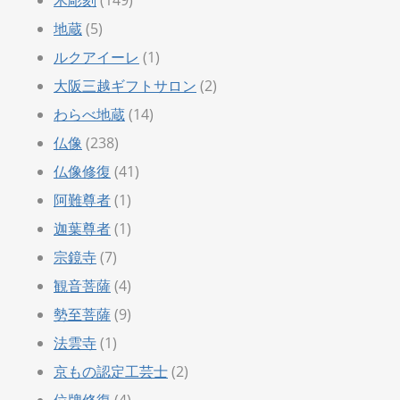
地蔵
(5)
ルクアイーレ
(1)
大阪三越ギフトサロン
(2)
わらべ地蔵
(14)
仏像
(238)
仏像修復
(41)
阿難尊者
(1)
迦葉尊者
(1)
宗鏡寺
(7)
観音菩薩
(4)
勢至菩薩
(9)
法雲寺
(1)
京もの認定工芸士
(2)
位牌修復
(4)