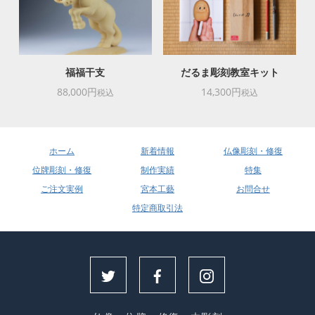
福福干支
だるま彫刻教室キット
88,000円
14,300円
税込
税込
ホーム
新着情報
仏像彫刻・修復
位牌彫刻・修復
制作実績
特集
ご注文実例
宮本工藝
お問合せ
特定商取引法