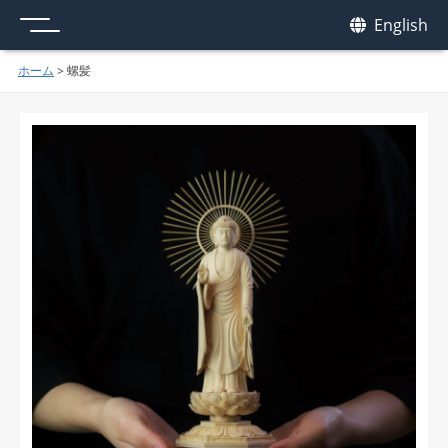
メニュー
我休
English
GAKYU
ホーム
>
螺髪