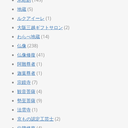
地蔵
(5)
ルクアイーレ
(1)
大阪三越ギフトサロン
(2)
わらべ地蔵
(14)
仏像
(238)
仏像修復
(41)
阿難尊者
(1)
迦葉尊者
(1)
宗鏡寺
(7)
観音菩薩
(4)
勢至菩薩
(9)
法雲寺
(1)
京もの認定工芸士
(2)
位牌修復
(4)