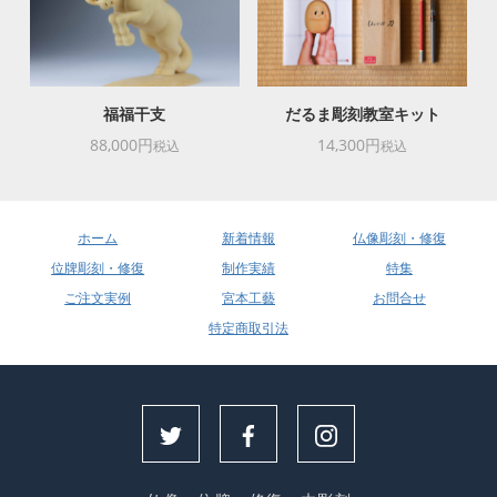
福福干支
だるま彫刻教室キット
88,000円
14,300円
税込
税込
ホーム
新着情報
仏像彫刻・修復
位牌彫刻・修復
制作実績
特集
ご注文実例
宮本工藝
お問合せ
特定商取引法