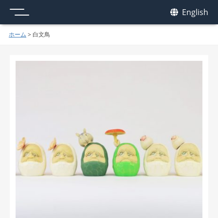
メニュー
我休
English
GAKYU
ホーム
>
白文鳥