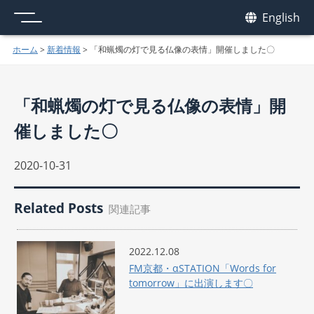
メニュー
我休
English
GAKYU
ホーム
>
新着情報
>
「和蝋燭の灯で見る仏像の表情」開催しました〇
「和蝋燭の灯で見る仏像の表情」開
催しました〇
2020-10-31
Related Posts
関連記事
2022.12.08
FM京都・αSTATION「Words for
tomorrow」に出演します〇