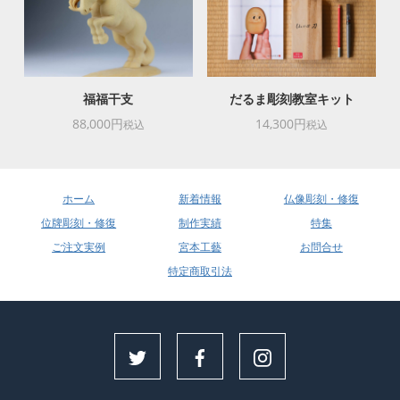
福福干支
だるま彫刻教室キット
88,000円
14,300円
税込
税込
ホーム
新着情報
仏像彫刻・修復
位牌彫刻・修復
制作実績
特集
ご注文実例
宮本工藝
お問合せ
特定商取引法