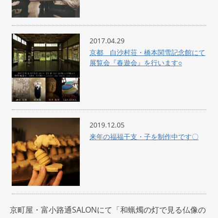
2017.04.29
京都 白沙村荘・橋本関雪記念館にて
展覧会『春遊会』を行います○
2019.12.05
来年の福福干支・子を制作中です〇
京町屋・富小路通SALONにて「和蝋燭の灯で見る仏像の