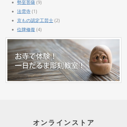
勢至菩薩
(9)
法雲寺
(1)
京もの認定工芸士
(2)
位牌修復
(4)
オンラインストア