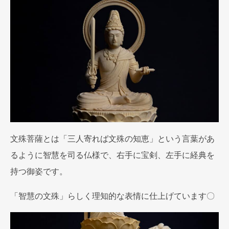
文殊菩薩とは「三人寄れば文殊の知恵」という言葉があ
るように智慧を司る仏様で、右手に宝剣、左手に経典を
持つ御姿です。
「智慧の文殊」らしく理知的な表情に仕上げています〇