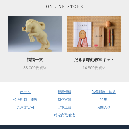
ONLINE STORE
福福干支
だるま彫刻教室キット
88,000円
14,300円
税込
税込
ホーム
新着情報
仏像彫刻・修復
位牌彫刻・修復
制作実績
特集
ご注文実例
宮本工藝
お問合せ
特定商取引法