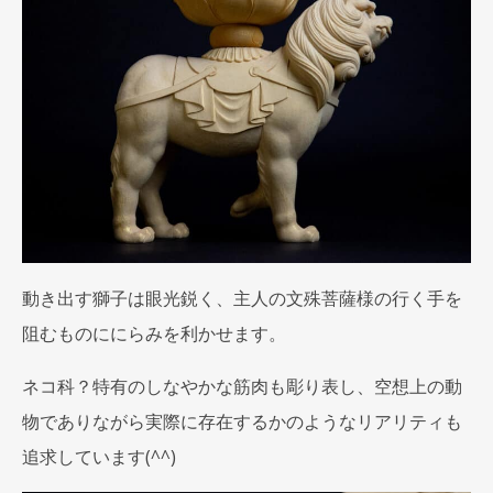
動き出す獅子は眼光鋭く、主人の文殊菩薩様の行く手を
阻むものににらみを利かせます。
ネコ科？特有のしなやかな筋肉も彫り表し、空想上の動
物でありながら実際に存在するかのようなリアリティも
追求しています(^^)