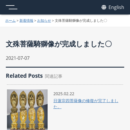
メニュー
我休
English
GAKYU
ホーム
>
新着情報
>
お知らせ
>
文殊菩薩騎獅像が完成しました〇
文殊菩薩騎獅像が完成しました〇
2021-07-07
Related Posts
関連記事
2025.02.22
日蓮宗四菩薩像の修復が完了しまし
た。