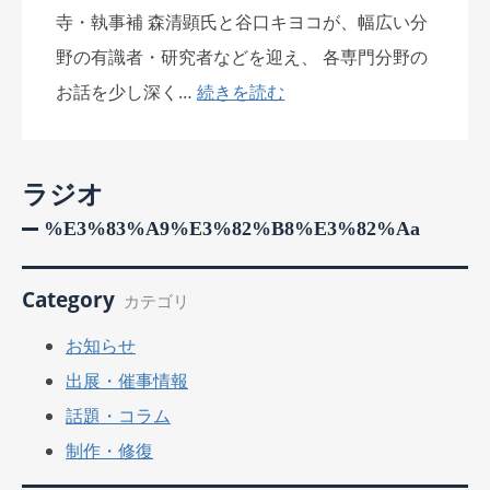
寺・執事補 森清顕氏と谷口キヨコが、幅広い分
野の有識者・研究者などを迎え、 各専門分野の
お話を少し深く…
続きを読む
ラジオ
%e3%83%a9%e3%82%b8%e3%82%aa
Category
カテゴリ
お知らせ
出展・催事情報
話題・コラム
制作・修復