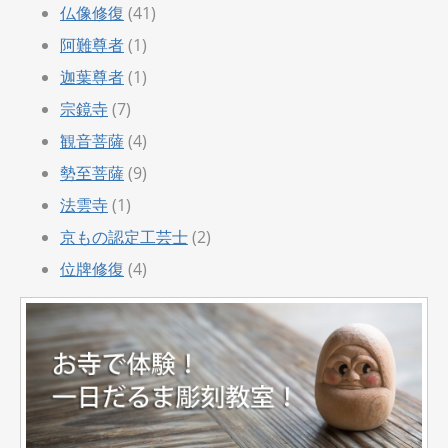
仏像修復
(41)
阿難尊者
(1)
迦葉尊者
(1)
宗鏡寺
(7)
観音菩薩
(4)
勢至菩薩
(9)
法雲寺
(1)
京もの認定工芸士
(2)
位牌修復
(4)