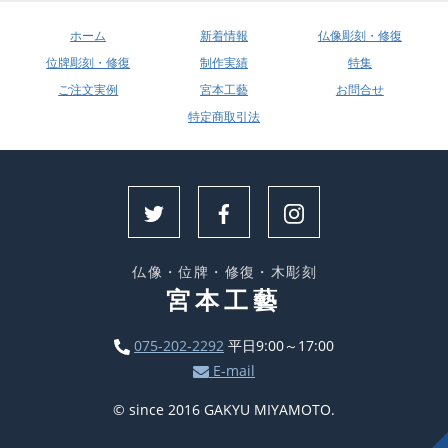
ホーム
新着情報
仏像彫刻・修復
位牌彫刻・修復
制作実績
特集
ご注文実例
宮本工藝
お問合せ
特定商取引法
仏像・位牌・修復・木彫刻
宮本工藝
075-202-2292
平日9:00～17:00
E-mail
© since 2016 GAKYU MIYAMOTO.