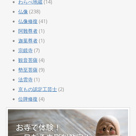
わらべ地蔵
(14)
仏像
(238)
仏像修復
(41)
阿難尊者
(1)
迦葉尊者
(1)
宗鏡寺
(7)
観音菩薩
(4)
勢至菩薩
(9)
法雲寺
(1)
京もの認定工芸士
(2)
位牌修復
(4)