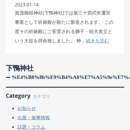
2023-01-14
賀茂御祖神社(下鴨神社)では第三十四式年遷宮
事業として祈祷殿が新たに新造されます。 この
度その祈祷殿にご安置される獅子・狛犬造立と
いう大役を拝命致しました。 神…
続きを読む
下鴨神社
%e4%b8%8b%e9%b4%a8%e7%a5%9e%e7%
Category
カテゴリ
お知らせ
出展・催事情報
話題・コラム