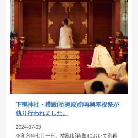
下鴨神社・禮殿(祈祷殿)御再興奉祝祭が
執り行われました。
2024-07-03
令和六年七月一日、禮殿(祈祷殿)において御再