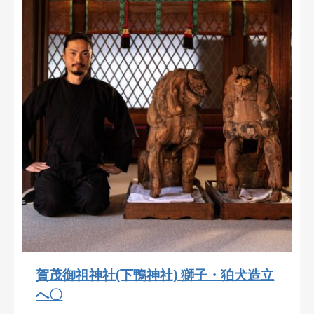
賀茂御祖神社(下鴨神社) 獅子・狛犬造立
へ〇