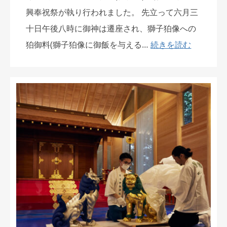
興奉祝祭が執り行われました。 先立って六月三
十日午後八時に御神は遷座され、獅子狛像への
狛御料(獅子狛像に御飯を与える…
続きを読む