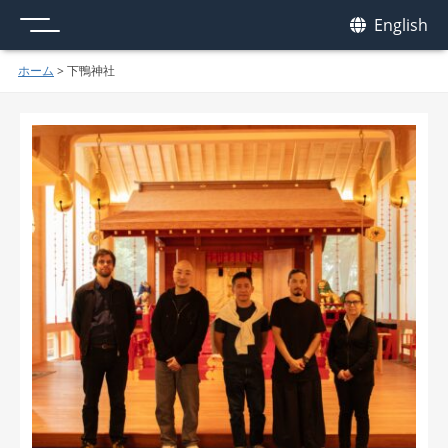
メニュー
我休
English
GAKYU
ホーム
>
下鴨神社