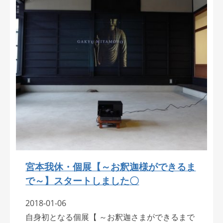
宮本我休・個展【～お釈迦様ができるま
で～】スタートしました〇
2018-01-06
自身初となる個展【 ～お釈迦さまができるまで