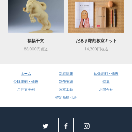
福福干支
だるま彫刻教室キット
88,000円
14,300円
税込
税込
ホーム
新着情報
仏像彫刻・修復
位牌彫刻・修復
制作実績
特集
ご注文実例
宮本工藝
お問合せ
特定商取引法