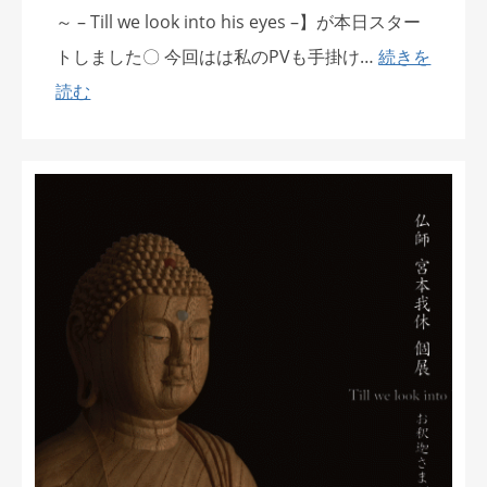
～ – Till we look into his eyes –】が本日スター
トしました〇 今回はは私のPVも手掛け…
続きを
読む