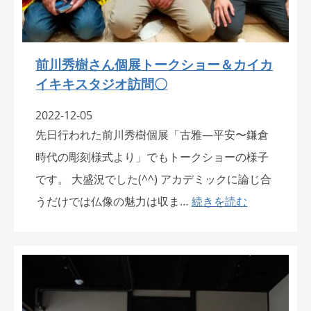
前川秀樹さん個展トークショー＆カイカ
イキキスタジオ訪問〇
2022-12-05
先日行われた前川秀樹個展「古雅—平安〜鎌倉
時代の彫刻様式より」でもトークショーの様子
です。 大盛況でした(^^) アカデミックに論じ合
うだけでは仏像の魅力は収ま…
続きを読む