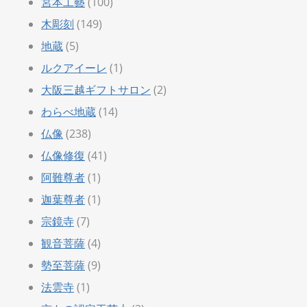
宮本工藝
(100)
木彫刻
(149)
地蔵
(5)
ルクアイーレ
(1)
大阪三越ギフトサロン
(2)
わらべ地蔵
(14)
仏像
(238)
仏像修復
(41)
阿難尊者
(1)
迦葉尊者
(1)
宗鏡寺
(7)
観音菩薩
(4)
勢至菩薩
(9)
法雲寺
(1)