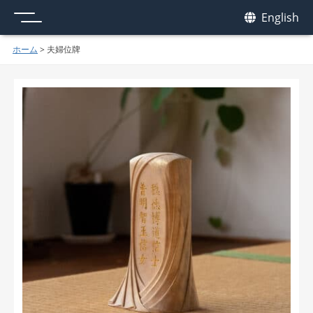
メニュー
我休
English
GAKYU
ホーム
>
夫婦位牌