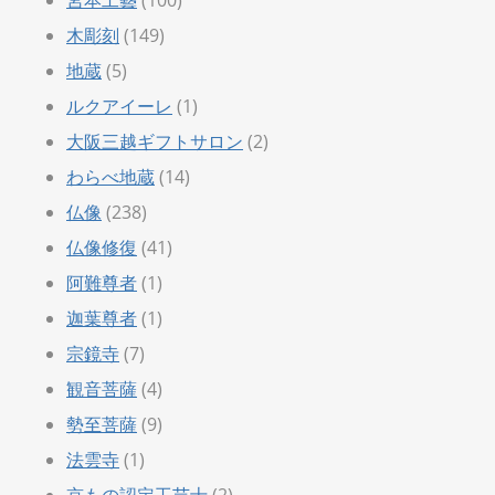
木彫刻
(149)
地蔵
(5)
ルクアイーレ
(1)
大阪三越ギフトサロン
(2)
わらべ地蔵
(14)
仏像
(238)
仏像修復
(41)
阿難尊者
(1)
迦葉尊者
(1)
宗鏡寺
(7)
観音菩薩
(4)
勢至菩薩
(9)
法雲寺
(1)
京もの認定工芸士
(2)