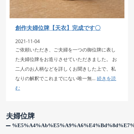
創作夫婦位牌【天衣】完成です〇
2021-11-04
ご依頼いただき、ご夫婦を一つの御位牌に表し
た夫婦位牌をお造りさせていただきました。 お
二人のお人柄などを詳しくお聞きした上で、私
なりの解釈でこれまでにない唯一無…
続きを読
む
夫婦位牌
%e5%a4%ab%e5%a9%a6%e4%bd%8d%e7%