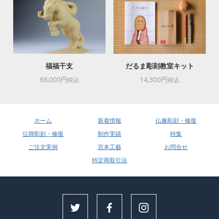
福福干支
だるま彫刻教室キット
88,000円
14,300円
税込
税込
ホーム
新着情報
仏像彫刻・修復
位牌彫刻・修復
制作実績
特集
ご注文実例
宮本工藝
お問合せ
特定商取引法