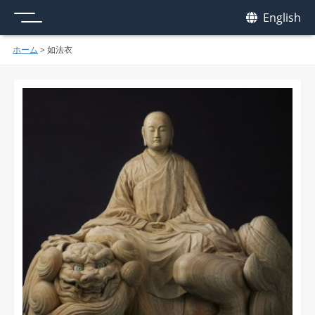
メニュー
我休
English
GAKYU
ホーム
>
如法衣