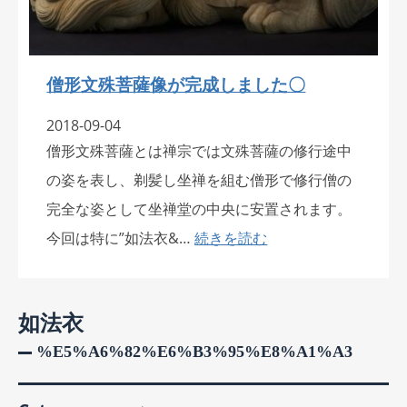
僧形文殊菩薩像が完成しました〇
2018-09-04
僧形文殊菩薩とは禅宗では文殊菩薩の修行途中
の姿を表し、剃髪し坐禅を組む僧形で修行僧の
完全な姿として坐禅堂の中央に安置されます。
今回は特に”如法衣&…
続きを読む
如法衣
%e5%a6%82%e6%b3%95%e8%a1%a3