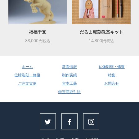
福福干支
だるま彫刻教室キット
88,000円
14,300円
税込
税込
ホーム
新着情報
仏像彫刻・修復
位牌彫刻・修復
制作実績
特集
ご注文実例
宮本工藝
お問合せ
特定商取引法