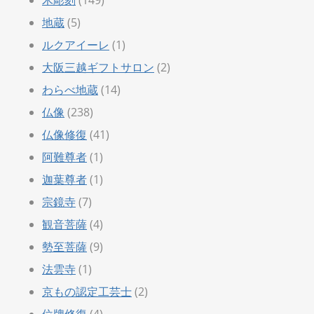
地蔵
(5)
ルクアイーレ
(1)
大阪三越ギフトサロン
(2)
わらべ地蔵
(14)
仏像
(238)
仏像修復
(41)
阿難尊者
(1)
迦葉尊者
(1)
宗鏡寺
(7)
観音菩薩
(4)
勢至菩薩
(9)
法雲寺
(1)
京もの認定工芸士
(2)
位牌修復
(4)