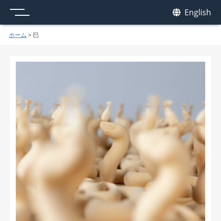
メニュー
我休
English
GAKYU
ホーム
>
巳