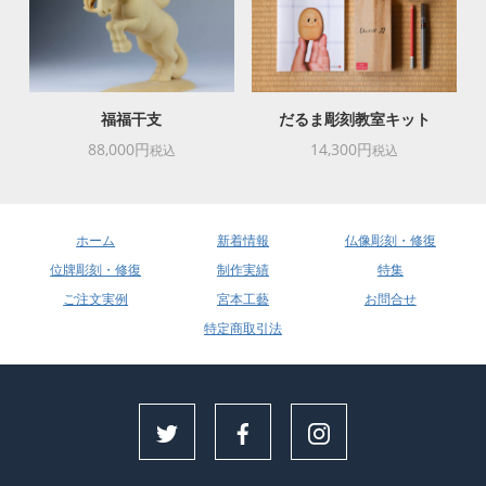
福福干支
だるま彫刻教室キット
88,000円
14,300円
税込
税込
ホーム
新着情報
仏像彫刻・修復
位牌彫刻・修復
制作実績
特集
ご注文実例
宮本工藝
お問合せ
特定商取引法