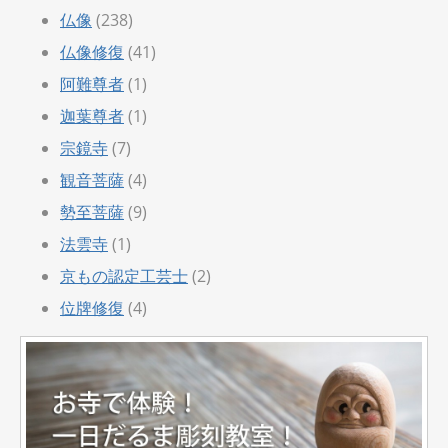
仏像
(238)
仏像修復
(41)
阿難尊者
(1)
迦葉尊者
(1)
宗鏡寺
(7)
観音菩薩
(4)
勢至菩薩
(9)
法雲寺
(1)
京もの認定工芸士
(2)
位牌修復
(4)