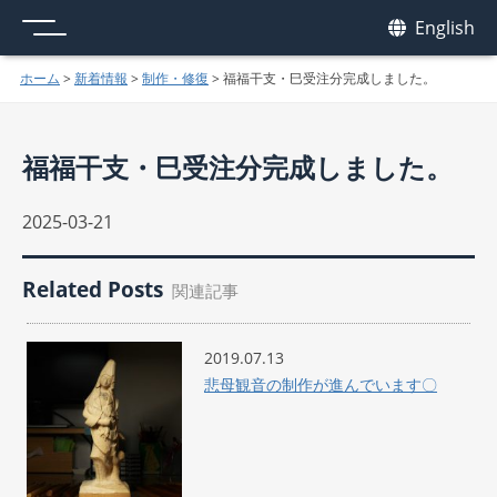
メニュー
我休
English
GAKYU
ホーム
>
新着情報
>
制作・修復
>
福福干支・巳受注分完成しました。
福福干支・巳受注分完成しました。
2025-03-21
Related Posts
関連記事
2019.07.13
悲母観音の制作が進んでいます〇