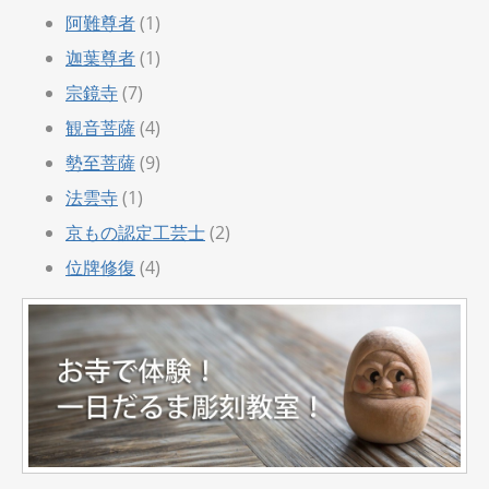
阿難尊者
(1)
迦葉尊者
(1)
宗鏡寺
(7)
観音菩薩
(4)
勢至菩薩
(9)
法雲寺
(1)
京もの認定工芸士
(2)
位牌修復
(4)