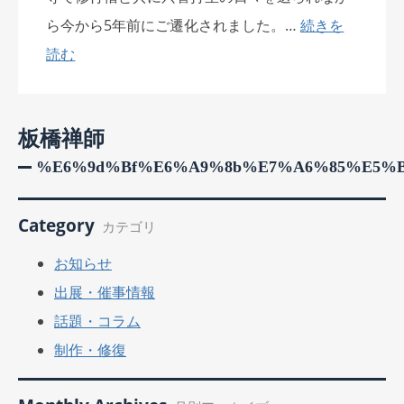
ら今から5年前にご遷化されました。…
続きを
読む
板橋禅師
%e6%9d%bf%e6%a9%8b%e7%a6%85%e5%
Category
カテゴリ
お知らせ
出展・催事情報
話題・コラム
制作・修復