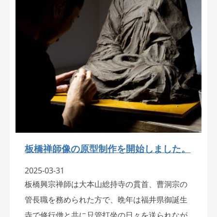
板橋禅師像の原型制作を開始しました。
2025-03-31
板橋興宗禅師は大本山総持寺の貫首、曹洞宗の
管長職を務められた方で、晩年は福井県御誕生
寺で修行僧と共に只管打坐の日々を送られなが