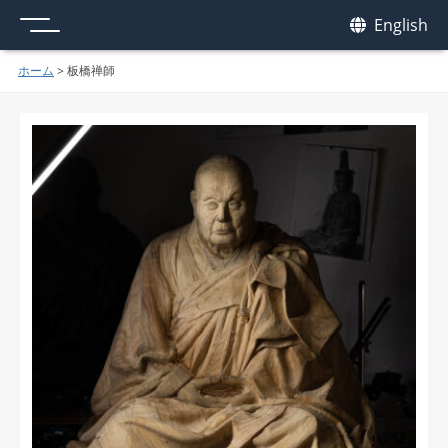
メニュー
我休
English
GAKYU
ホーム
>
板橋禅師