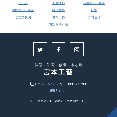
ホーム
新着情報
仏像彫刻・修復
位牌彫刻・修復
制作実績
特集
ご注文実例
宮本工藝
お問合せ
特定商取引法
仏像・位牌・修復・木彫刻
宮本工藝
075-202-2292
平日9:00～17:00
E-mail
© since 2016 GAKYU MIYAMOTO.