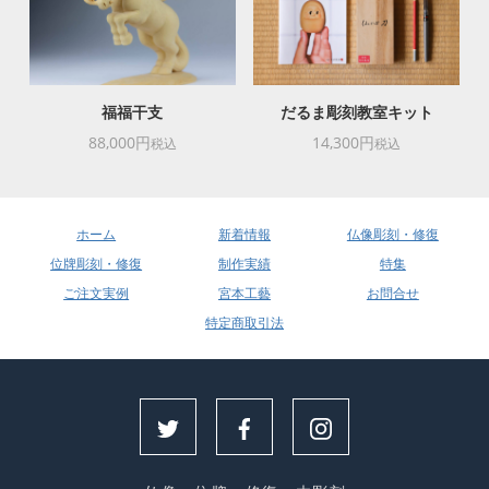
福福干支
だるま彫刻教室キット
88,000円
14,300円
税込
税込
ホーム
新着情報
仏像彫刻・修復
位牌彫刻・修復
制作実績
特集
ご注文実例
宮本工藝
お問合せ
特定商取引法