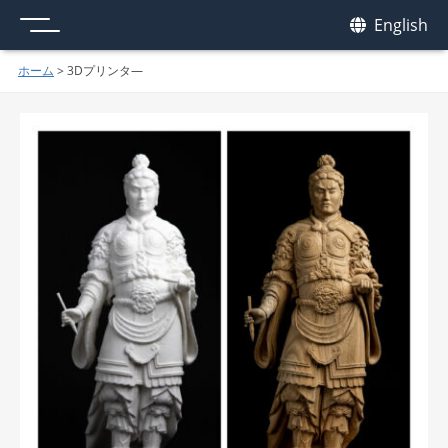
メニュー
我休
English
GAKYU
ホーム
>
3Dプリンタ―