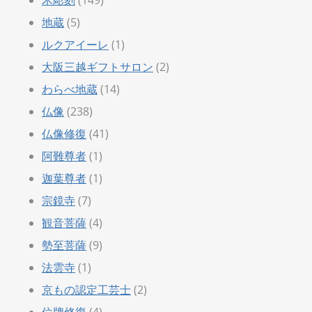
地蔵
(5)
ルクアイーレ
(1)
大阪三越ギフトサロン
(2)
わらべ地蔵
(14)
仏像
(238)
仏像修復
(41)
阿難尊者
(1)
迦葉尊者
(1)
宗鏡寺
(7)
観音菩薩
(4)
勢至菩薩
(9)
法雲寺
(1)
京もの認定工芸士
(2)
位牌修復
(4)