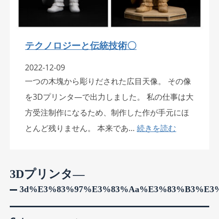
テクノロジーと伝統技術〇
2022-12-09
一つの木塊から彫りだされた広目天像。 その像
を3Dプリンタ―で出力しました。 私の仕事は大
方受注制作になるため、制作した作が手元にほ
とんど残りません。 本来であ…
続きを読む
3Dプリンタ―
3d%e3%83%97%e3%83%aa%e3%83%b3%e3%