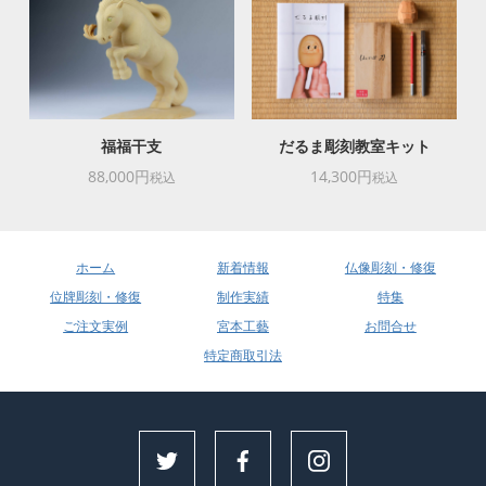
福福干支
だるま彫刻教室キット
88,000円
14,300円
税込
税込
ホーム
新着情報
仏像彫刻・修復
位牌彫刻・修復
制作実績
特集
ご注文実例
宮本工藝
お問合せ
特定商取引法