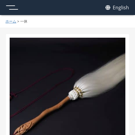
メニュー
我休
English
GAKYU
ホーム
>
一休