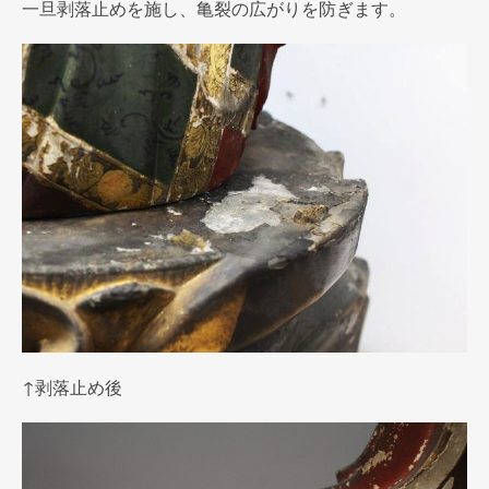
一旦剥落止めを施し、亀裂の広がりを防ぎます。
↑剥落止め後