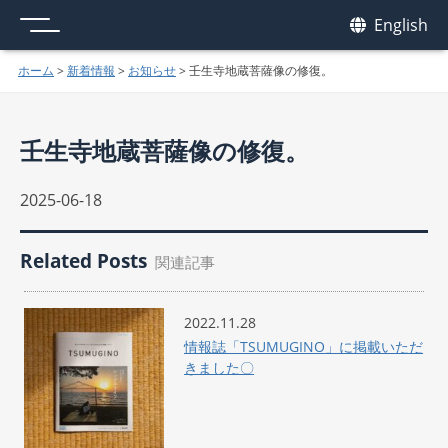
メニュー
我休
English
GAKYU
ホーム
>
新着情報
>
お知らせ
>
壬生寺地蔵菩薩像の修復。
壬生寺地蔵菩薩像の修復。
2025-06-18
Related Posts
関連記事
2022.11.28
情報誌「TSUMUGINO」に掲載いただ
きました〇