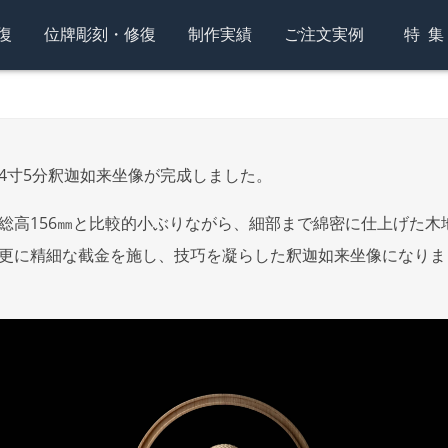
復
位牌彫刻・修復
制作実績
ご注文実例
特
4寸5分釈迦如来坐像が完成しました。
総高156㎜と比較的小ぶりながら、細部まで綿密に仕上げた木
更に精細な截金を施し、技巧を凝らした釈迦如来坐像になりま