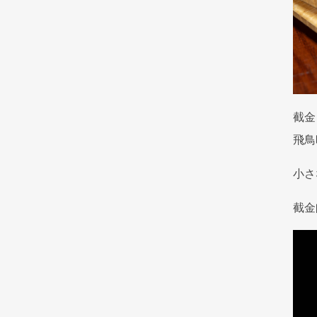
截金
飛鳥
小さ
截金