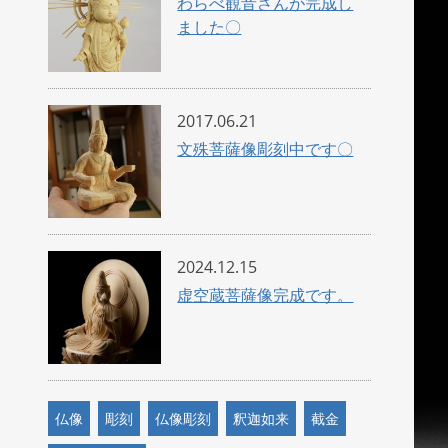
わらべ観音さんが完成し
ました〇
2017.06.21
文殊菩薩像彫刻中です〇
2024.12.15
虚空蔵菩薩像完成です。
仏像
彫刻
仏像彫刻
釈迦如来
截金