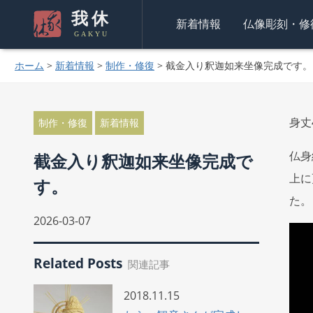
我休
新着情報
仏像彫刻・修
GAKYU
ホーム
>
新着情報
>
制作・修復
>
截金入り釈迦如来坐像完成です。
身丈
制作・修復
新着情報
仏身
截金入り釈迦如来坐像完成で
上に
す。
た。
2026-03-07
Related Posts
関連記事
2018.11.15