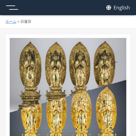
メニュー
我休
English
GAKYU
ホーム
>
日蓮宗