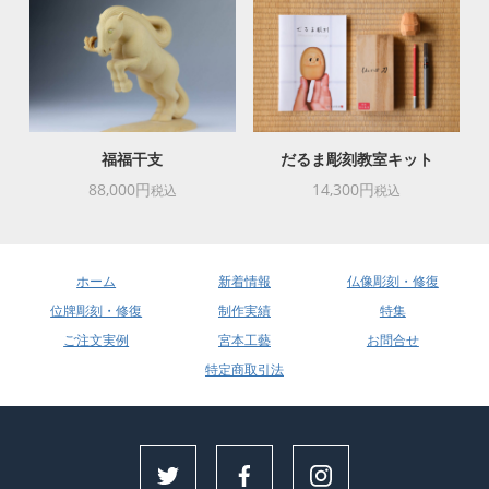
福福干支
だるま彫刻教室キット
88,000円
14,300円
税込
税込
ホーム
新着情報
仏像彫刻・修復
位牌彫刻・修復
制作実績
特集
ご注文実例
宮本工藝
お問合せ
特定商取引法