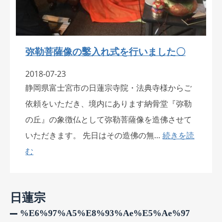
弥勒菩薩像の鑿入れ式を行いました〇
2018-07-23
静岡県富士宮市の日蓮宗寺院・法典寺様からご
依頼をいただき、境内にあります納骨堂『弥勒
の丘』の象徴仏として弥勒菩薩像を造佛させて
いただきます。 先日はその造佛の無…
続きを読
む
日蓮宗
%e6%97%a5%e8%93%ae%e5%ae%97