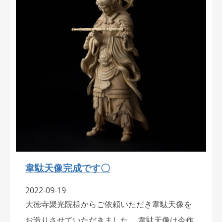
韋駄天像完成です〇
2022-09-19
大徳寺聚光院様からご依頼いただき韋駄天像を
お造りさせていただきました。 韋駄天像は今作