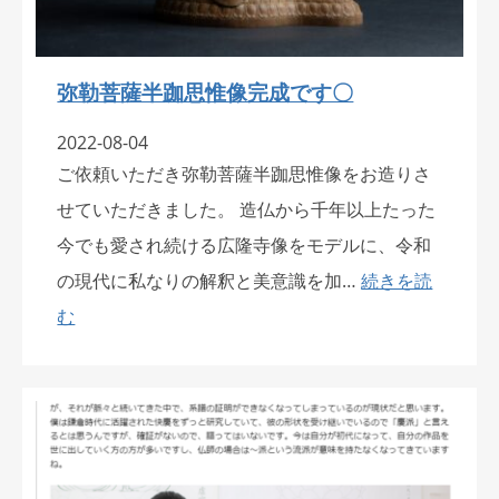
弥勒菩薩半跏思惟像完成です〇
2022-08-04
ご依頼いただき弥勒菩薩半跏思惟像をお造りさ
せていただきました。 造仏から千年以上たった
今でも愛され続ける広隆寺像をモデルに、令和
の現代に私なりの解釈と美意識を加…
続きを読
む