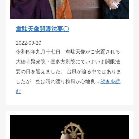
韋駄天像開眼法要〇
2022-09-20
令和四年九月十七日 韋駄天像がご安置される
大徳寺聚光院・喜多方別院にていよいよ開眼法
要の日を迎えました。 台風が迫る中ではありま
したが、空は晴れ渡り秋風が心地良…
続きを読
む