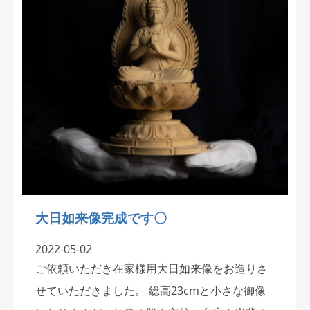
大日如来像完成です〇
2022-05-02
ご依頼いただき在家様用大日如来像をお造りさ
せていただきました。 総高23cmと小さな御像