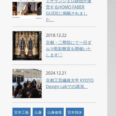
ミケランジェロ財団が運
営するHOMO FABER
GUIDEに掲載されまし
た。
2018.12.22
京都・二尊院にて一日ダ
ルマ彫刻教室を開催いた
します〇
2024.12.21
京都工芸繊維大学 KYOTO
Design Labでの講演。
宮本工藝
仏像
仏像修復
宮本我休