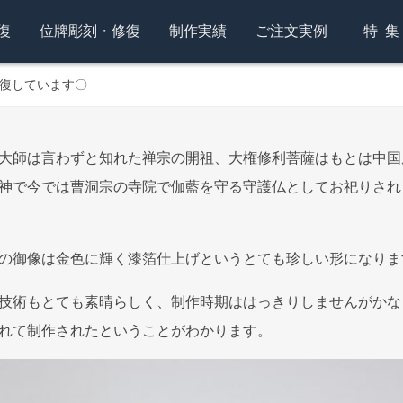
復
位牌彫刻・修復
制作実績
ご注文実例
特
復しています〇
大師は言わずと知れた禅宗の開祖、大権修利菩薩はもとは中国
神で今では曹洞宗の寺院で伽藍を守る守護仏としてお祀りされ
の御像は金色に輝く漆箔仕上げというとても珍しい形になりま
技術もとても素晴らしく、制作時期ははっきりしませんがかな
れて制作されたということがわかります。