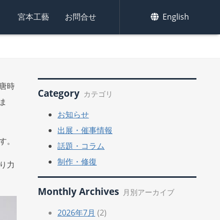
集
宮本工藝
お問合せ
English
唐時
Category
カテゴリ
ま
お知らせ
出展・催事情報
す。
話題・コラム
制作・修復
り力
Monthly Archives
月別アーカイブ
2026年7月
(2)