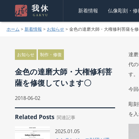
我休
新着情報
仏像彫刻・修
GAKYU
ホーム
>
新着情報
>
お知らせ
>
金色の達磨大師・大権修利菩薩を修
達磨
お知らせ
制作・修復
代の
金色の達磨大師・大権修利菩
す。
薩を修復しています〇
今回
2018-06-02
彫刻
を入
Related Posts
関連記事
2025.01.05