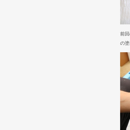
前回
の塗