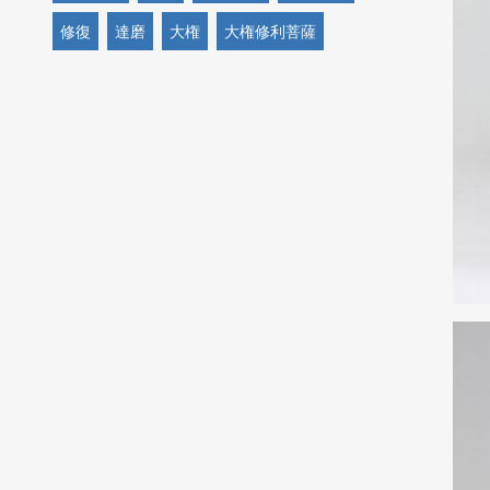
修復
達磨
大権
大権修利菩薩