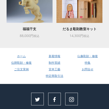
福福干支
だるま彫刻教室キット
88,000円
14,300円
税込
税込
ホーム
新着情報
仏像彫刻・修復
位牌彫刻・修復
制作実績
特集
ご注文実例
宮本工藝
お問合せ
特定商取引法