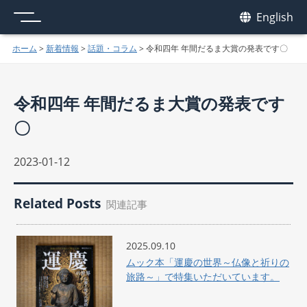
メニュー
我休
English
GAKYU
ホーム
>
新着情報
>
話題・コラム
>
令和四年 年間だるま大賞の発表です〇
令和四年 年間だるま大賞の発表です
〇
2023-01-12
Related Posts
関連記事
2025.09.10
ムック本「運慶の世界～仏像と祈りの
旅路～」で特集いただいています。